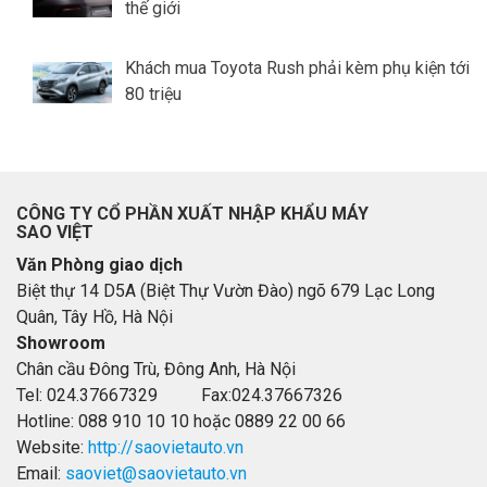
thế giới
Khách mua Toyota Rush phải kèm phụ kiện tới
80 triệu
CÔNG TY CỔ PHẦN XUẤT NHẬP KHẨU MÁY
SAO VIỆT
Văn Phòng giao dịch
Biệt thự 14 D5A (Biệt Thự Vườn Đào) ngõ 679 Lạc Long
Quân, Tây Hồ, Hà Nội
Showroom
Chân cầu Đông Trù, Đông Anh, Hà Nội
Tel: 024.37667329 Fax:024.37667326
Hotline: 088 910 10 10 hoặc 0889 22 00 66
Website:
http://saovietauto.vn
Email:
saoviet@saovietauto.vn