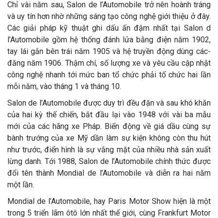
Chỉ vài năm sau, Salon de l’Automobile trở nên hoành tráng
và uy tín hơn nhờ những sáng tạo công nghệ giới thiệu ở đây.
Các giải pháp kỹ thuật ghi dấu ấn đậm nhất tại Salon d
l’Automobile gồm hệ thống đánh lửa bằng điện năm 1902,
tay lái gắn bên trái năm 1905 và hệ truyền động dùng các-
đăng năm 1906. Thậm chí, số lượng xe và yêu cầu cập nhật
công nghệ nhanh tới mức ban tổ chức phải tổ chức hai lần
mỗi năm, vào tháng 1 và tháng 10.
Salon de l’Automobile được duy trì đều đặn và sau khó khăn
của hai kỳ thế chiến, bắt đầu lại vào 1948 với vài ba mẫu
mới của các hãng xe Pháp. Biến động về giá dầu cùng sự
bành trướng của xe Mỹ dần làm sự kiện không còn thu hút
như trước, điển hình là sự vắng mặt của nhiều nhà sản xuất
lừng danh. Tới 1988, Salon de l’Automobile chính thức được
đổi tên thành Mondial de l’Automobile và diễn ra hai năm
một lần.
Mondial de l’Automobile, hay Paris Motor Show hiện là một
trong 5 triển lãm ôtô lớn nhất thế giới, cùng Frankfurt Motor