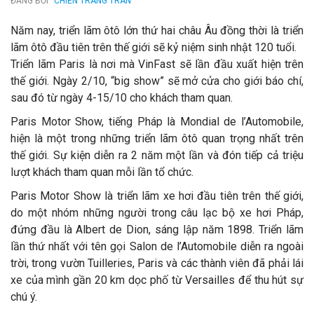
ĐĂNG BỞI
CHIEN TRANG TRAN
Năm nay, triển lãm ôtô lớn thứ hai châu Âu đồng thời là triển
lãm ôtô đầu tiên trên thế giới sẽ kỷ niệm sinh nhật 120 tuổi.
Triển lãm Paris là nơi mà VinFast sẽ lần đầu xuất hiện trên
thế giới. Ngày 2/10, “big show” sẽ mở cửa cho giới báo chí,
sau đó từ ngày 4-15/10 cho khách tham quan.
Paris Motor Show, tiếng Pháp là Mondial de l’Automobile,
hiện là một trong những triển lãm ôtô quan trọng nhất trên
thế giới. Sự kiện diễn ra 2 năm một lần và đón tiếp cả triệu
lượt khách tham quan mỗi lần tổ chức.
Paris Motor Show là triển lãm xe hơi đầu tiên trên thế giới,
do một nhóm những người trong câu lạc bộ xe hơi Pháp,
đứng đầu là Albert de Dion, sáng lập năm 1898. Triển lãm
lần thứ nhất với tên gọi Salon de l’Automobile diễn ra ngoài
trời, trong vườn Tuilleries, Paris và các thành viên đã phải lái
xe của mình gần 20 km dọc phố từ Versailles để thu hút sự
chú ý.